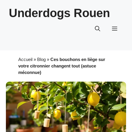
Aller
Underdogs Rouen
au
contenu
Menu
Accueil
»
Blog
»
Ces bouchons en liège sur
votre citronnier changent tout (astuce
méconnue)