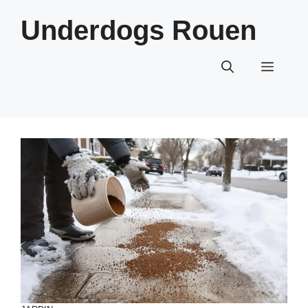
Aller
Underdogs Rouen
au
contenu
Menu